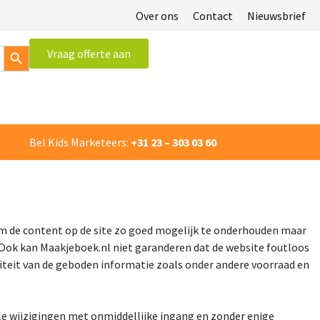
Over ons
Contact
Nieuwsbrief
Zoekknop
Vraag offerte aan
×
Bel Kids Marketeers:
+31 23 – 303 03 60
m de content op de site zo goed mogelijk te onderhouden maar
. Ook kan Maakjeboek.nl niet garanderen dat de website foutloos
aliteit van de geboden informatie zoals onder andere voorraad en
e wijzigingen met onmiddellijke ingang en zonder enige