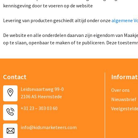
kennisgeving door te voeren op de website
Levering van producten geschiedt altijd onder onze
algemene V
De website en alle onderdelen daarvan zijn eigendom van Maakjeb
op te slaan, openbaar te maken of te publiceren. Deze toestemm
Contact
Informat
Bestand
Leidsevaartweg 99-0
Over ons
2106 AS Heemstede
Nieuwsbrief
+31 23 – 303 03 60
Veelgesteld
Vraag/opm
info@kidsmarketeers.com