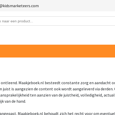
fo@kidsmarketeers.com
en offerte aan
staand formulier in en vraag direct een offerte aan.
Bedrijfsnaam
s
Telefoonnummer
 ontleend. Maakjeboek.nl besteedt constante zorg en aandacht o
en juist is aangezien de content ook wordt aangeleverd via derden
ansprakelijkheid ten aanzien van de juistheid, volledigheid, actu
aantal producten
jk van de hand.
angepast. Maakjeboek.nl behoudt zich het recht voor om eventuel
e aanvraag (incl kleuren van textiel en bedrukking)