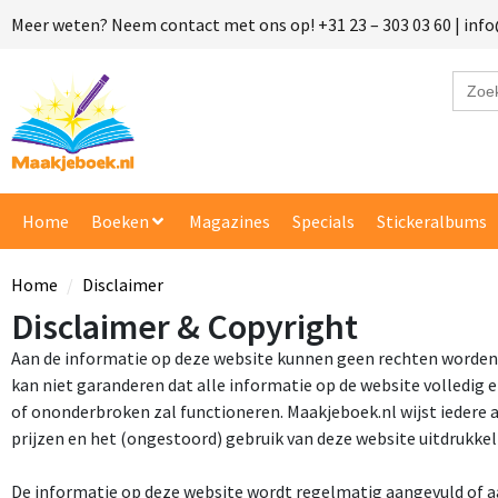
Meer weten? Neem contact met ons op! +31 23 – 303 03 60 | in
Zoek
naar:
Vraag e
Vul onder
Naam
Home
Boeken
Magazines
Specials
Stickeralbums
E-mailadre
Home
Disclaimer
Disclaimer & Copyright
Product
Aan de informatie op deze website kunnen geen rechten worden
kan niet garanderen dat alle informatie op de website volledig 
of ononderbroken zal functioneren. Maakjeboek.nl wijst iedere a
Gewenste 
prijzen en het (ongestoord) gebruik van deze website uitdrukkeli
De informatie op deze website wordt regelmatig aangevuld of a
Beschrijf j