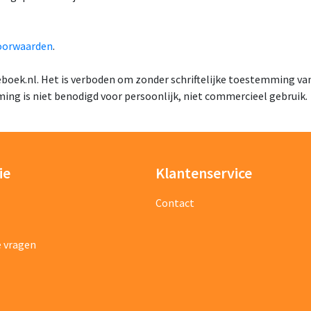
oorwaarden
.
oek.nl. Het is verboden om zonder schriftelijke toestemming van 
ing is niet benodigd voor persoonlijk, niet commercieel gebruik.
ie
Klantenservice
Contact
e vragen
erking