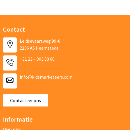
E-mailadres
Contact
Telefoonnummer
Leidsevaartweg 99-0
2106 AS Heemstede
Product
+31 23 – 303 03 60
Gewenste aantal producten
info@kidsmarketeers.com
Beschrijf je aanvraag (incl kleuren van textiel en bedrukking)
Contacteer ons
Informatie
Over ons