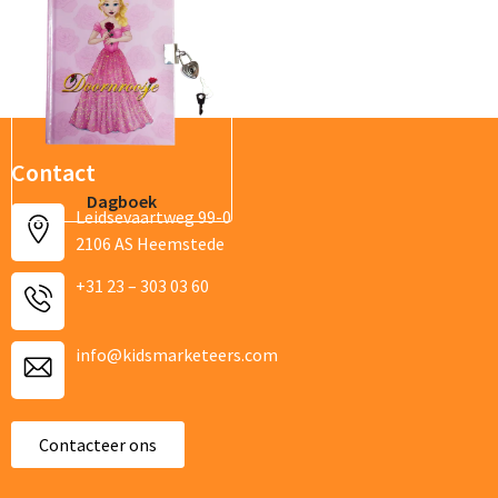
E-mailadres
Telefoonnummer
Contact
Dagboek
Leidsevaartweg 99-0
Product
2106 AS Heemstede
+31 23 – 303 03 60
Gewenste aantal producten
info@kidsmarketeers.com
Beschrijf je aanvraag (incl kleuren van textiel en bedrukking)
Contacteer ons