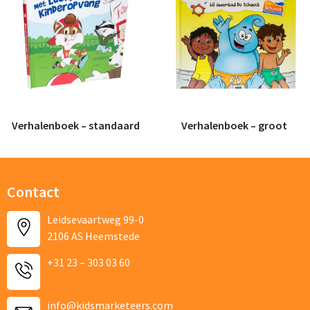
Bedrijfsnaam
E-mailadres
Verhalenboek – standaard
Verhalenboek – groot
Telefoonnummer
Product
Contact
Leidsevaartweg 99-0
Gewenste aantal producten
2106 AS Heemstede
+31 23 – 303 03 60
Beschrijf je aanvraag (incl kleuren van textiel en bedrukking)
info@kidsmarketeers.com