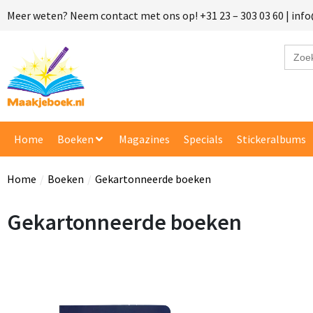
Meer weten? Neem contact met ons op! +31 23 – 303 03 60 | in
Zoek
naar:
Vraag e
Home
Boeken
Magazines
Specials
Stickeralbums
Vul onder
Naam
Home
/
Boeken
/
Gekartonneerde boeken
E-mailadre
Gekartonneerde boeken
Product
Gewenste 