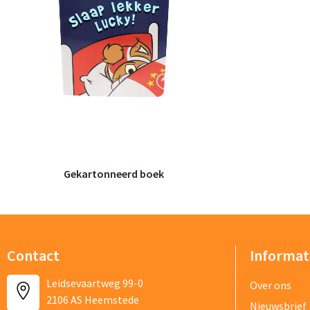
Beschrijf j
Gekartonneerd boek
Bestand
Contact
Informat
Leidsevaartweg 99-0
Over ons
2106 AS Heemstede
Vraag/opm
Nieuwsbrief