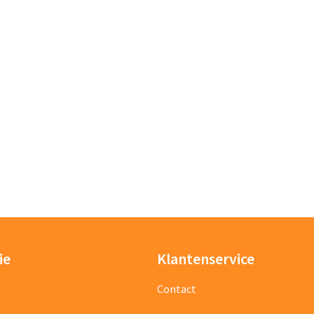
e aanvraag (incl kleuren van textiel en bedrukking)
ie
Klantenservice
Contact
erking