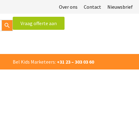
Over ons
Contact
Nieuwsbrief
Zoekknop
Vraag offerte aan
×
Bel Kids Marketeers:
+31 23 – 303 03 60