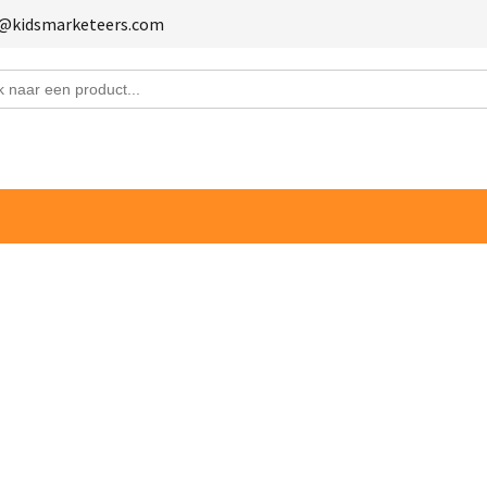
fo@kidsmarketeers.com
en offerte aan
staand formulier in en vraag direct een offerte aan.
Bedrijfsnaam
s
Telefoonnummer
aantal producten