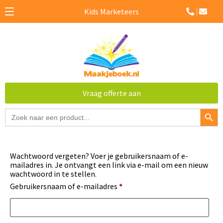
Kids Marketeers
Vraag offerte aan
Zoekk
Zoek
naar:
×
Vraag een offerte aan
Wachtwoord vergeten? Voer je gebruikersnaam of e-
Vul onderstaand formulier in en vraag direct een offerte
mailadres in. Je ontvangt een link via e-mail om een nieuw
aan.
wachtwoord in te stellen.
Gebruikersnaam of e-mailadres
*
Naam
Bedrijfsnaam