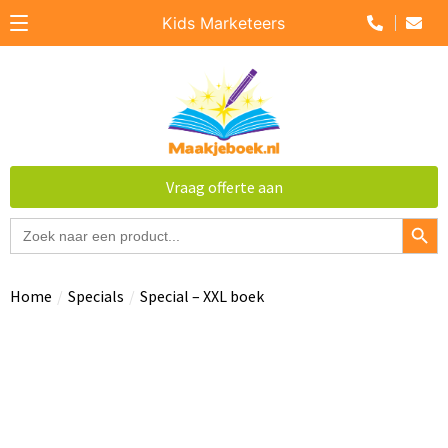
Kids Marketeers
Vraag offerte aan
Zoek
Zoek
naar:
Home
/
Specials
/
Special – XXL boek