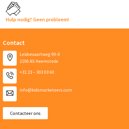
Vraag/opmerking
Hulp nodig? Geen probleem!
Contact
Leidsevaartweg 99-0
2106 AS Heemstede
+31 23 – 303 03 60
info@kidsmarketeers.com
Contacteer ons