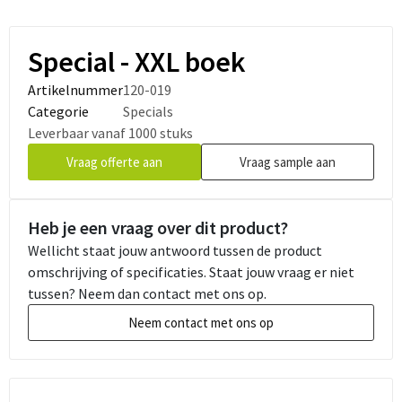
×
Vraag een offerte aan
Special - XXL boek
Vul onderstaand formulier in en vraag direct een offerte
aan.
Artikelnummer
120-019
Categorie
Specials
Naam
Leverbaar vanaf 1000 stuks
Vraag offerte aan
Vraag sample aan
Bedrijfsnaam
×
Heb je een vraag over dit product?
Vraag een sample aan
E-mailadres
Wellicht staat jouw antwoord tussen de product
Vul onderstaand formulier in.
omschrijving of specificaties. Staat jouw vraag er niet
tussen? Neem dan contact met ons op.
Naam
Telefoonnummer
Neem contact met ons op
Bedrijfsnaam
Product