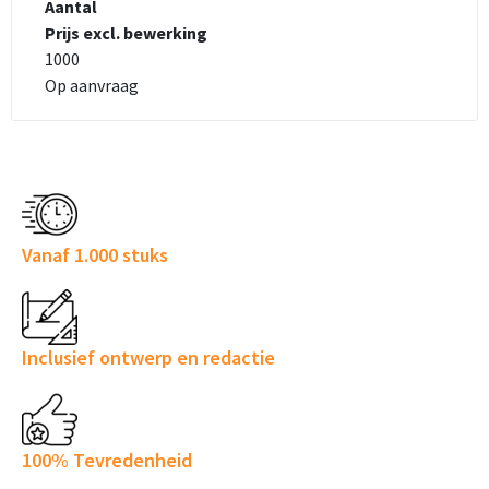
Aantal
E-mailadres
Prijs excl. bewerking
Gewenste aantal producten
1000
Op aanvraag
Telefoonnummer
Beschrijf je aanvraag (incl kleuren van textiel en bedrukking)
Product
Vanaf 1.000 stuks
Vraag/opmerking
Inclusief ontwerp en redactie
Bestand
100% Tevredenheid