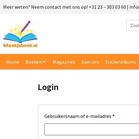
Meer weten? Neem contact met ons op! +31 23 – 303 03 60 | in
Zoek
naar:
Vraag e
Vul onder
Home
Boeken
Magazines
Specials
Stickeralbums
Naam
Login
E-mailadre
Product
Gebruikersnaam of e-mailadres
*
Verhalen
Gewenste 