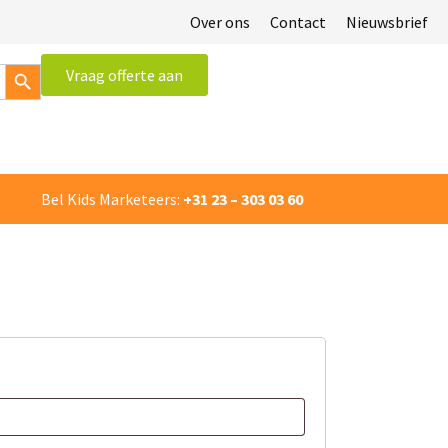
Over ons
Contact
Nieuwsbrief
Zoekknop
Vraag offerte aan
×
Bel Kids Marketeers:
+31 23 – 303 03 60