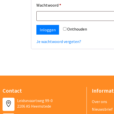
Wachtwoord
*
Beschrijf j
Onthouden
Inloggen
Je wachtwoord vergeten?
Bestand
Contact
Informat
Vraag/opm
Leidsevaartweg 99-0
Over ons
2106 AS Heemstede
Nieuwsbrief