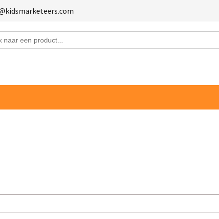
fo@kidsmarketeers.com
en offerte aan
staand formulier in en vraag direct een offerte aan.
Bedrijfsnaam
s
Telefoonnummer
boek - groot
aantal producten